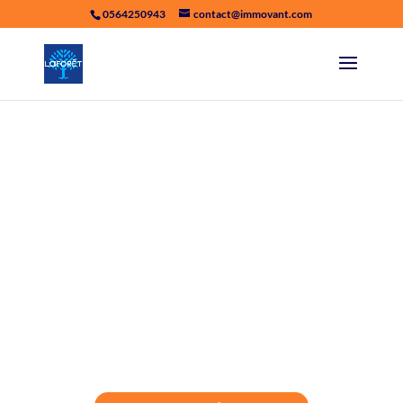
0564250943
contact@immovant.com
Quel impact de la
crise sur
l’immobilier ?