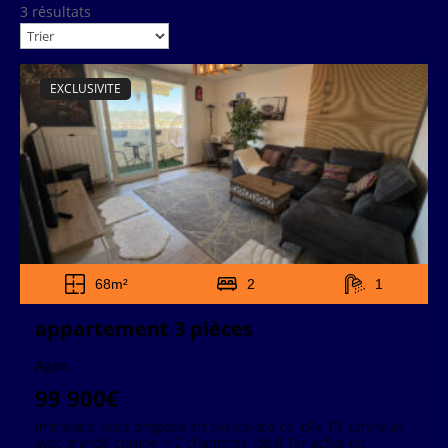
3 résultats
EXCLUSIVITE
68m²
2
1
appartement 3 pièces
Agen
99 900€
Immovant vous propose en exclusivité ce jolie T3 lumineux
avec grande cuisine + 2 chambres Idéal 1er achat ou