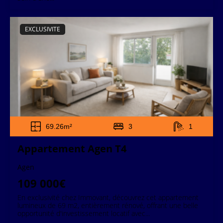
EXCLUSIVITE
69.26m²
3
1
Appartement Agen T4
Agen
109 000€
En exclusivité chez Immovant, découvrez cet appartement
lumineux de 69 m2, entièrement rénové, offrant une belle
opportunité d'investissement locatif avec...