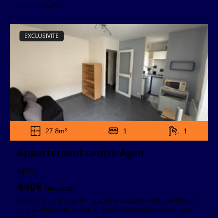
investisseurÀ...
EXCLUSIVITE
27.8m²
1
1
Appartement centre Agen
Agen
440€
/mois
cc
À découvrir sans tarder : agréable appartement meublé de
27 m2, idéalement situé en plein hypercentre d'Agen, au
sein d'une...