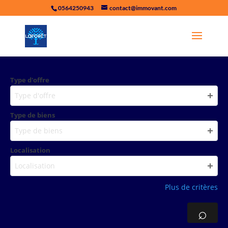
0564250943
contact@immovant.com
Type d'offre
Type d'offre
Type de biens
Type de biens
Localisation
Localisation
Plus de critères
⌕