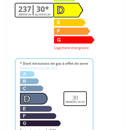
237
30*
D
KWh/m².an
kg CO2/m².an
E
F
G
Logement énergivore
* Dont émissions de gaz à effet de serre
Faible émission de GES
A
B
C
D
30
KgéqCO2 / m².an
E
F
G