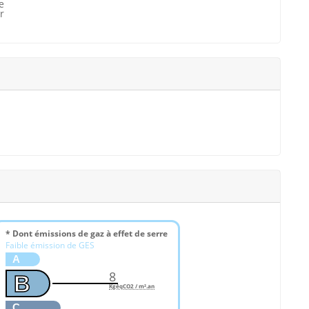
e
r
* Dont émissions de gaz à effet de serre
Faible émission de GES
A
8
B
KgéqCO2 / m².an
C