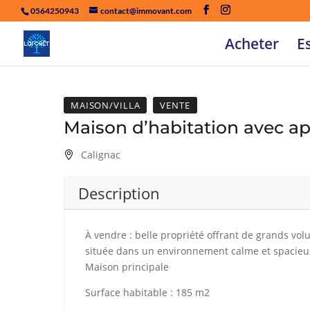
0564250943
contact@immovant.com
Acheter
E
MAISON/VILLA
VENTE
Maison d’habitation avec a
Calignac
Description
À vendre : belle propriété offrant de grands vo
située dans un environnement calme et spacieu
Maison principale
Surface habitable : 185 m2