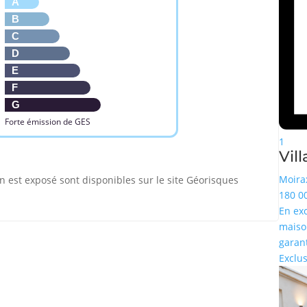
A
B
C
D
E
F
G
Forte émission de GES
1
Vill
Moira
n est exposé sont disponibles sur le site Géorisques
180 0
En ex
maiso
garant
Exclus