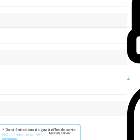
2
* Dont émissions de gaz à effet de serre
KgéqCO2 / m².an
Faible émission de GES