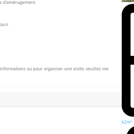
tés d’aménagement
jours
’informations ou pour organiser une visite, veuillez me
62m²