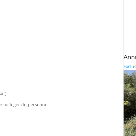
s
Anno
Exclus
oir)
che ou loger du personnel