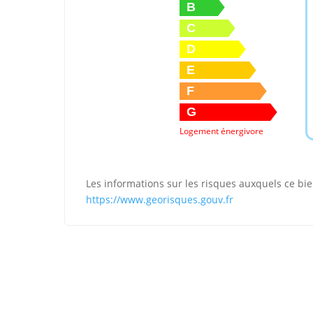
B
C
D
E
F
G
Logement énergivore
Les informations sur les risques auxquels ce bie
https://www.georisques.gouv.fr