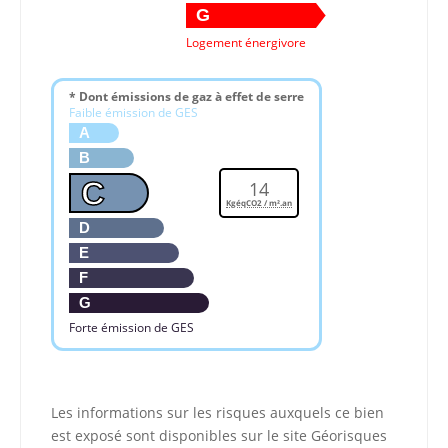
G
Logement énergivore
* Dont émissions de gaz à effet de serre
Faible émission de GES
A
B
C
14
KgéqCO2 / m².an
D
E
F
G
Forte émission de GES
Les informations sur les risques auxquels ce bien
est exposé sont disponibles sur le site Géorisques