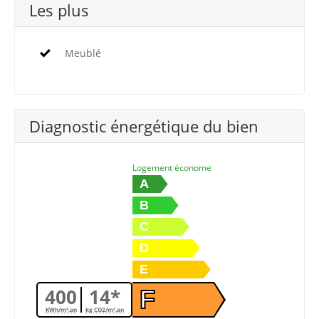
Les plus
Meublé
Diagnostic énergétique du bien
Logement économe
A
B
C
D
E
400
14*
F
KWh/m².an
kg CO2/m².an