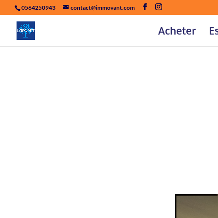
0564250943
contact@immovant.com
Acheter
E
Mais
double