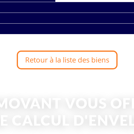
Retour à la liste des biens
MOVANT VOUS OF
E CALCUL D'ENVE