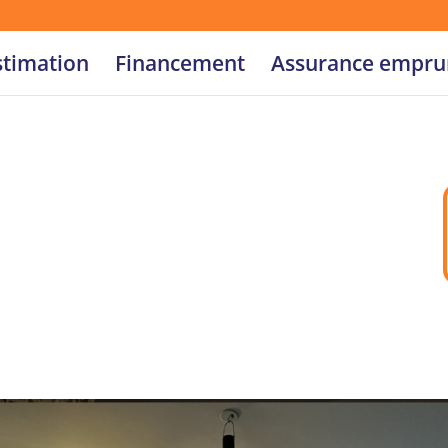
stimation
Financement
Assurance empru
on avec
 location