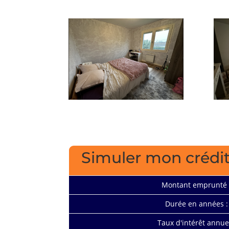
Simuler mon crédi
Montant emprunté 
Durée en années :
Taux d'intérêt annuel