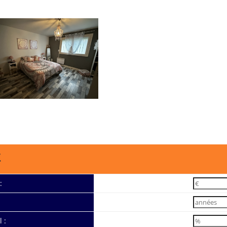
t
:
 :