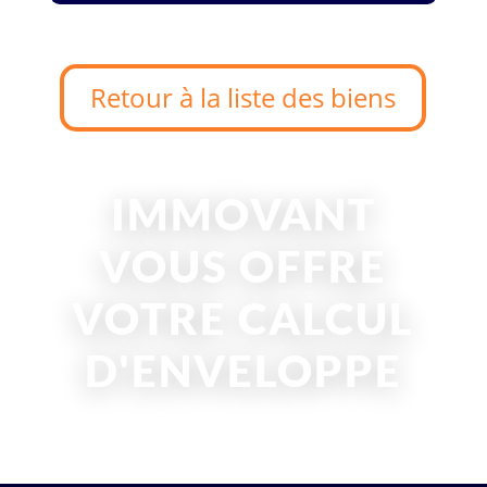
Retour à la liste des biens
IMMOVANT
VOUS OFFRE
VOTRE CALCUL
D'ENVELOPPE