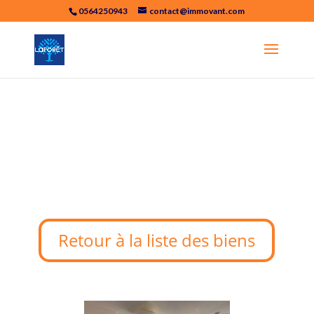
0564250943
contact@immovant.com
Appartement
28m² Agen
Retour à la liste des biens