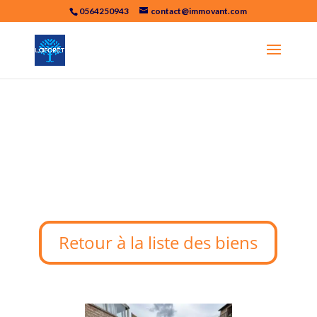
0564250943
contact@immovant.com
210 M² Immeuble
De Rapport Agen
Retour à la liste des biens